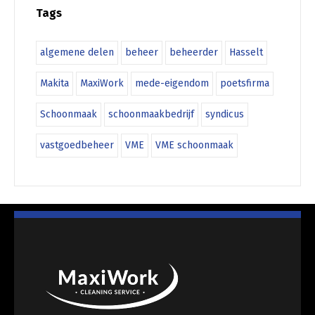
Tags
algemene delen
beheer
beheerder
Hasselt
Makita
MaxiWork
mede-eigendom
poetsfirma
Schoonmaak
schoonmaakbedrijf
syndicus
vastgoedbeheer
VME
VME schoonmaak