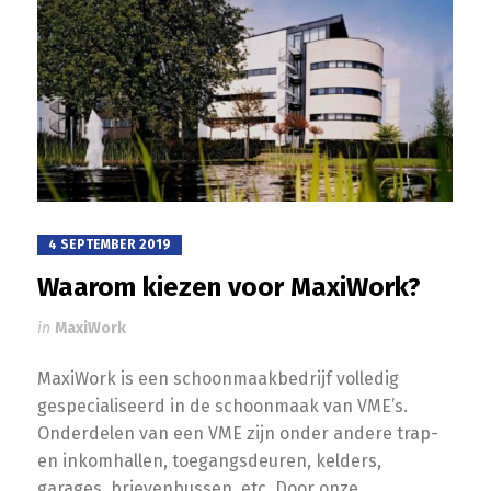
4 SEPTEMBER 2019
Waarom kiezen voor MaxiWork?
in
MaxiWork
MaxiWork is een schoonmaakbedrijf volledig
gespecialiseerd in de schoonmaak van VME’s.
Onderdelen van een VME zijn onder andere trap-
en inkomhallen, toegangsdeuren, kelders,
garages, brievenbussen, etc. Door onze