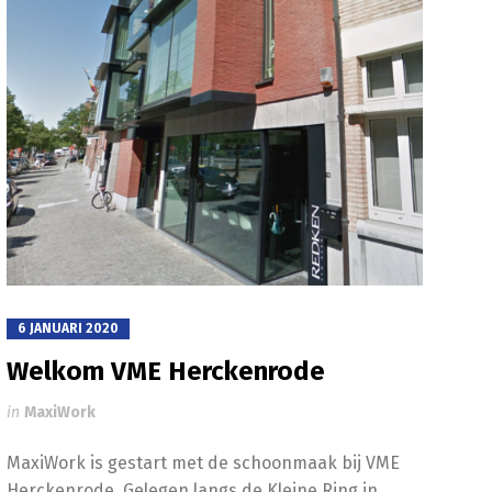
6 JANUARI 2020
Welkom VME Herckenrode
in
MaxiWork
MaxiWork is gestart met de schoonmaak bij VME
Herckenrode. Gelegen langs de Kleine Ring in